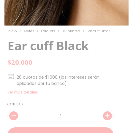
Inicio
>
Aretes
>
Earcuffs
>
3D printed
>
Ear cuff Black
Ear cuff Black
$20.000
20
cuotas de
$1.000 (los intereses serán
aplicados por tu banco)
Ver más detalles
CANTIDAD