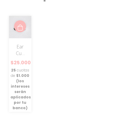
Ear
Cuff
O-reo
$25.000
25
cuotas
de
$1.000
(los
intereses
serán
aplicados
por tu
banco)