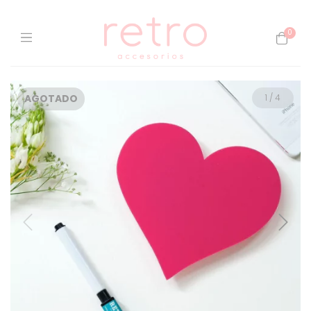
0
AGOTADO
1
/
4