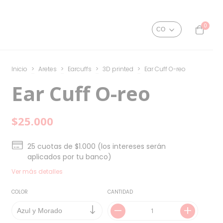
0
Inicio
>
Aretes
>
Earcuffs
>
3D printed
>
Ear Cuff O-reo
Ear Cuff O-reo
$25.000
25
cuotas de
$1.000 (los intereses serán
aplicados por tu banco)
Ver más detalles
COLOR
CANTIDAD