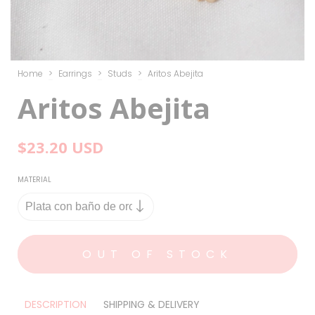
Home
>
Earrings
>
Studs
>
Aritos Abejita
Aritos Abejita
$23.20 USD
MATERIAL
DESCRIPTION
SHIPPING & DELIVERY