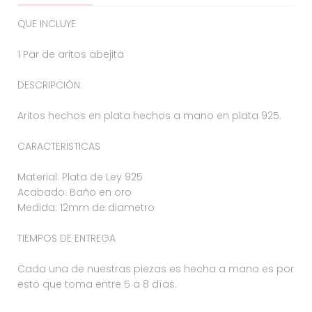
​QUE INCLUYE⁣⁣⁣⁣⁣
1 Par de aritos abejita ⁣⁣⁣⁣⁣
DESCRIPCIÓN ⁣⁣⁣⁣⁣
Aritos hechos en plata hechos a mano en plata 925.
CARACTERISTICAS⁣⁣⁣⁣⁣
⁣⁣⁣⁣⁣
Material: Plata de Ley 925⁣⁣⁣⁣⁣
Acabado: Baño en oro⁣⁣⁣⁣⁣
Medida: 12mm de diametro ⁣⁣⁣⁣⁣
TIEMPOS DE ENTREGA ⁣⁣⁣⁣⁣
Cada una de nuestras piezas es hecha a mano es por
esto que toma entre 5 a 8 días.